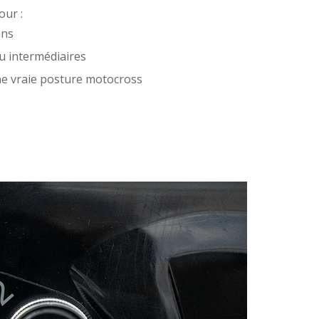
our :
ans
u intermédiaires
une vraie posture motocross