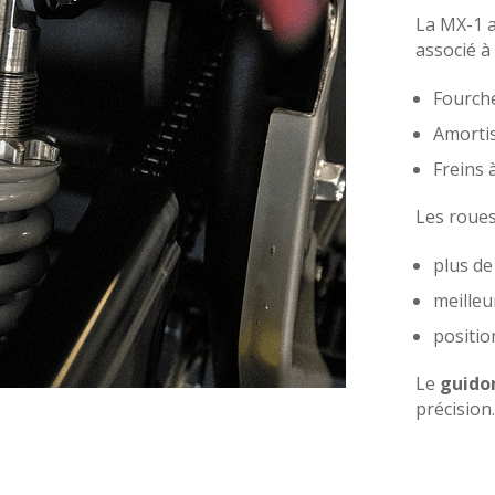
La MX-1 
associé à 
Fourch
Amorti
Freins 
Les roue
plus de
meilleu
positio
Le
guido
précision.