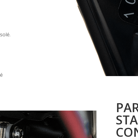
solé.
té
PAR
STA
CO