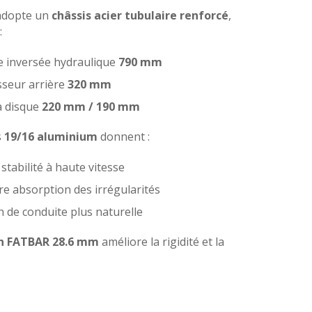
adopte un
châssis acier tubulaire renforcé
,
:
e inversée hydraulique
790 mm
sseur arrière
320 mm
à disque
220 mm / 190 mm
s
19/16 aluminium
donnent :
 stabilité à haute vitesse
re absorption des irrégularités
n de conduite plus naturelle
n FATBAR 28.6 mm
améliore la rigidité et la