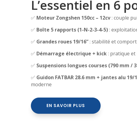
L’essentiel en 6 p
✅
Moteur Zongshen 150cc – 12cv
: couple p
✅
Boîte 5 rapports (1-N-2-3-4-5)
: exploitati
✅
Grandes roues 19/16”
: stabilité et compor
✅
Démarrage électrique + kick
: pratique et
✅
Suspensions longues courses (790 mm / 
✅
Guidon FATBAR 28.6 mm + jantes alu 19/
moderne
EN SAVOIR PLUS