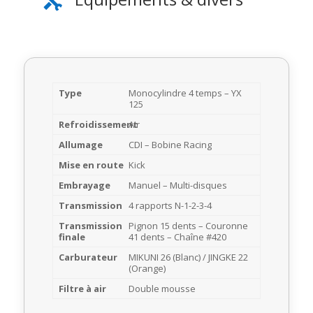

Type
Monocylindre 4 temps – YX
125
Refroidissement
Air
Allumage
CDI – Bobine Racing
Mise en route
Kick
Embrayage
Manuel – Multi-disques
Transmission
4 rapports N-1-2-3-4
Transmission
Pignon 15 dents – Couronne
finale
41 dents – Chaîne #420
Carburateur
MIKUNI 26 (Blanc) / JINGKE 22
(Orange)
Filtre à air
Double mousse