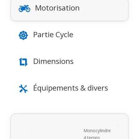
Motorisation

Partie Cycle

Dimensions

Équipements & divers

Monocylindre
4 temps