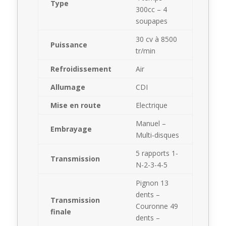
Type
300cc – 4
soupapes
30 cv à 8500
Puissance
tr/min
Refroidissement
Air
Allumage
CDI
Mise en route
Electrique
Manuel –
Embrayage
Multi-disques
5 rapports 1-
Transmission
N-2-3-4-5
Pignon 13
dents –
Transmission
Couronne 49
finale
dents –